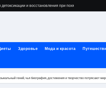
 детоксикации и восстановления при похмельном синдром
ьной зависимости: детоксикация, кодирование, реабилита
я, подготовка и расшифровка результатов
ых: обзор услуг и стартовых цен от 25000 ₽
кция по бережному отношению к себе
Диеты
Здоровье
Мода и красота
Путешеств
то, эффект процедуры, сроки реабилитации и противопоказ
зания, подготовка и ориентировочная стоимость исследова
рюшной полости: стоимость, показания и порядок проведен
зыкальный гений, чья биография, достижения и творчество потрясают м
: порядок консультации и подготовка
й с наркотической зависимостью