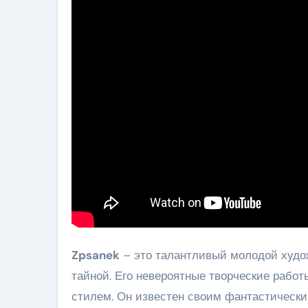
Zpsanek
– это талантливый молодой худож
тайной. Его невероятные творческие раб
стилем. Он известен своим фантастическ