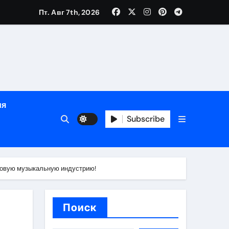
е
Пт. Авг 7th, 2026
ция, полный курс и конфиденциальность
ия
ания
Subscribe
ния
ия
ировую музыкальную индустрию!
Поиск