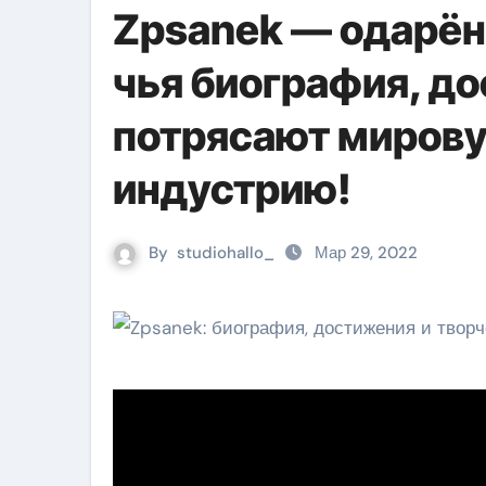
Zpsanek — одарён
чья биография, д
потрясают миров
индустрию!
By
studiohallo_
Мар 29, 2022