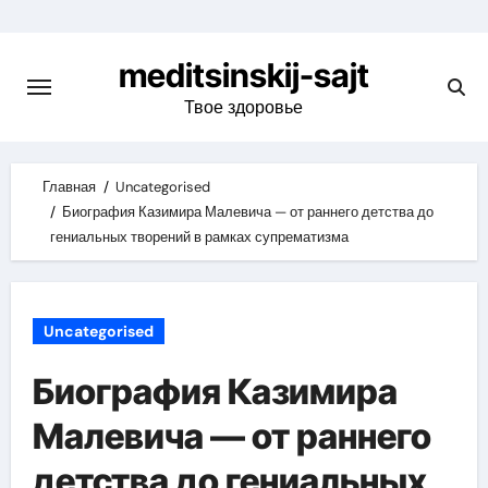
Skip
to
meditsinskij-sajt
content
Твое здоровье
Главная
Uncategorised
Биография Казимира Малевича — от раннего детства до
гениальных творений в рамках супрематизма
Uncategorised
Биография Казимира
Малевича — от раннего
детства до гениальных