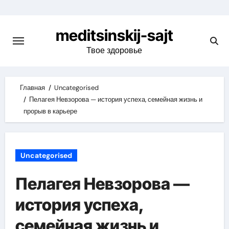
Skip
to
meditsinskij-sajt
content
Твое здоровье
Главная
Uncategorised
Пелагея Невзорова — история успеха, семейная жизнь и
прорыв в карьере
Uncategorised
Пелагея Невзорова —
история успеха,
семейная жизнь и