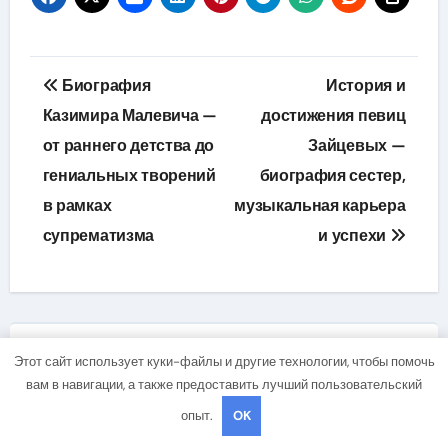
Навигация
Биография
История и
по
Казимира Малевича —
достижения певиц
от раннего детства до
Зайцевых —
записям
гениальных творений
биография сестер,
в рамках
музыкальная карьера
супрематизма
и успехи
Этот сайт использует куки-файлы и другие технологии, чтобы помочь
вам в навигации, а также предоставить лучший пользовательский
опыт.
OK