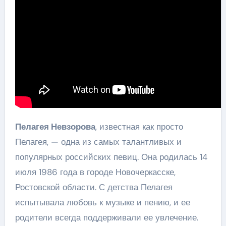
Пелагея Невзорова
, известная как просто
Пелагея, — одна из самых талантливых и
популярных российских певиц. Она родилась 14
июля 1986 года в городе Новочеркасске,
Ростовской области. С детства Пелагея
испытывала любовь к музыке и пению, и ее
родители всегда поддерживали ее увлечение.