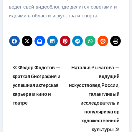
ведет свой видеоблог, где делится советами и
идеями в области искусства и спорта.
Навигация
Федор Федотов —
Наталья Рычагова —
по
краткая биография и
ведущий
успешная актерская
искусствовед России,
записям
карьера в кино и
талантливый
театре
исследователь и
популяризатор
художественной
культуры