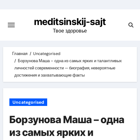
Skip
to
meditsinskij-sajt
content
Твое здоровье
Главная
Uncategorised
Борзунова Маша – одна из самых ярких и талантливых
личностей современности — биография, невероятные
достижения и захватывающие факты
Uncategorised
Борзунова Маша – одна
из самых ярких и