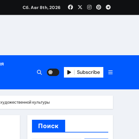
е
Сб. Авг 8th, 2026
ция, полный курс и конфиденциальность
ия
ания
Subscribe
ния
ия
 художественной культуры
Поиск