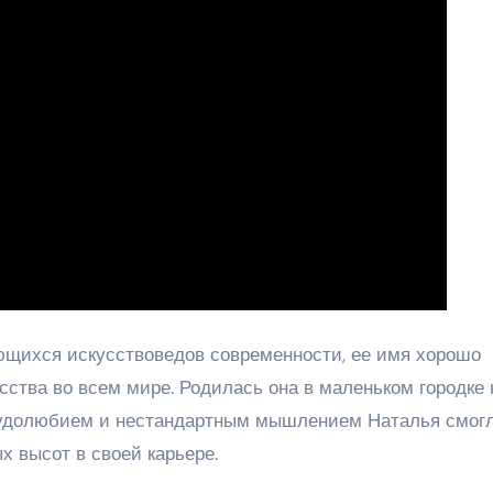
щихся искусствоведов современности, ее имя хорошо
усства во всем мире. Родилась она в маленьком городке 
рудолюбием и нестандартным мышлением Наталья смог
х высот в своей карьере.