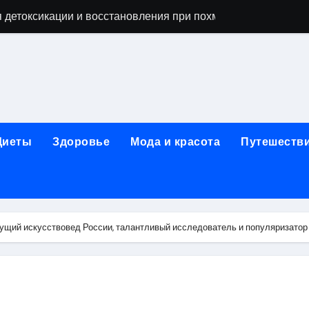
 детоксикации и восстановления при похмельном синдром
ьной зависимости: детоксикация, кодирование, реабилита
я, подготовка и расшифровка результатов
ых: обзор услуг и стартовых цен от 25000 ₽
кция по бережному отношению к себе
Диеты
Здоровье
Мода и красота
Путешеств
то, эффект процедуры, сроки реабилитации и противопоказ
зания, подготовка и ориентировочная стоимость исследова
рюшной полости: стоимость, показания и порядок проведен
ущий искусствовед России, талантливый исследователь и популяризатор
: порядок консультации и подготовка
й с наркотической зависимостью