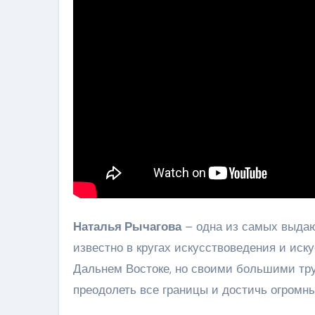
Наталья Рычагова
– одна из самых выдаю
известно в кругах искусствоведения и иск
Дальнем Востоке, но своими большими т
преодолеть все границы и достичь огромны