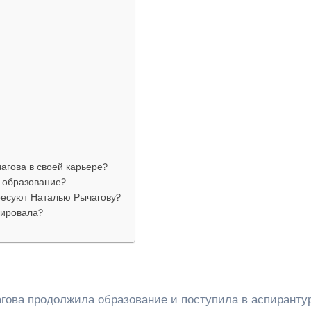
агова в своей карьере?
а образование?
ресуют Наталью Рычагову?
рировала?
гова продолжила образование и поступила в аспиранту