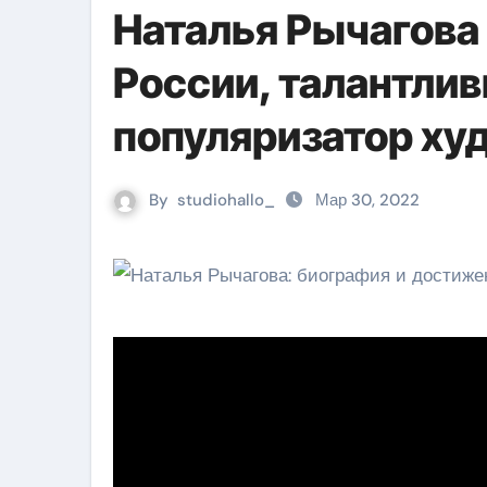
Наталья Рычагова
России, талантли
популяризатор ху
By
studiohallo_
Мар 30, 2022