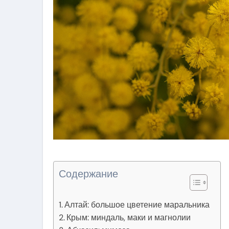
Содержание
Алтай: большое цветение маральника
Крым: миндаль, маки и магнолии