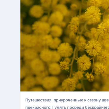
Путешествия, приуроченные к сезону цветения, – для настоящих гедонистов и любителей
прекрасного. Гулять посреди бескрайнег