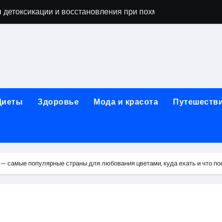
ьной зависимости: детоксикация, кодирование, реабилита
я, подготовка и расшифровка результатов
ых: обзор услуг и стартовых цен от 25000 ₽
кция по бережному отношению к себе
то, эффект процедуры, сроки реабилитации и противопоказ
Диеты
Здоровье
Мода и красота
Путешеств
зания, подготовка и ориентировочная стоимость исследова
рюшной полости: стоимость, показания и порядок проведен
: порядок консультации и подготовка
— самые популярные страны для любования цветами, куда ехать и что по
й с наркотической зависимостью