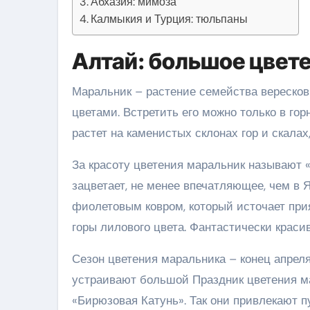
Абхазия: мимоза
Калмыкия и Турция: тюльпаны
Алтай: большое цвет
Маральник – растение семейства вересков
цветами. Встретить его можно только в го
растет на каменистых склонах гор и скалах
За красоту цветения маральник называют «
зацветает, не менее впечатляющее, чем в 
фиолетовым ковром, который источает прия
горы лилового цвета. Фантастически красив
Сезон цветения маральника – конец апреля
устраивают большой Праздник цветения ма
«Бирюзовая Катунь». Так они привлекают п