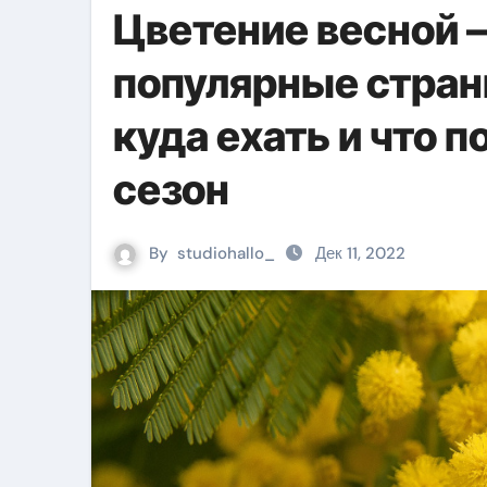
Цветение весной 
популярные стран
куда ехать и что 
сезон
By
studiohallo_
Дек 11, 2022