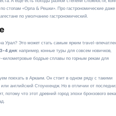
ста. А еще есть походы разной степени сложности, кон
 по стопам «Орла & Решки». Про гастрономические даже
Дагестане по умолчанию гастрономический.
ле
е на Урал? Это может стать самым ярким travel-впечатл
 3-4 дня
: например, конные туры для совсем новичков,
00-километровые бодрые сплавы по горным рекам для
уем поехать в Аркаим. Он стоит в одном ряду с такими
 или английский Стоунхендж. Но в отличии от последни
т, потому что этот древний город эпохи бронзового века
назад.