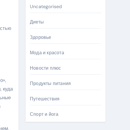
Uncategorised
Диеты
астью
Здоровье
Мода и красота
Новости плюс
о»,
Продукты питания
, куда
льные
Путешествия
в
Спорт и йога
чем,