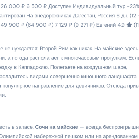
)
26 000 ₽
6 500 ₽
Доступен Индивидуальный тур
-23
рантирован На внедорожниках Дагестан, Россия
6 дн.
(12 
)
49 900 ₽
(64 900 ₽)
7 129 ₽
(9 271 ₽)
Евгений 4.9
(1
ме не нуждается: Второй Рим как никак. На майские здесь
ни, а погода располагает к многочасовым прогулкам. Есл
ездку в Каппадокию. Полетаете на воздушном шаре,
, насладитесь видами совершенно киношного ландшафта
я популярное направление для девичников. Отсюда прив
ии.
есть в запасе.
Сочи на майские
— всегда беспроигрыш
 Олимпийской набережной пешком или на арендованном