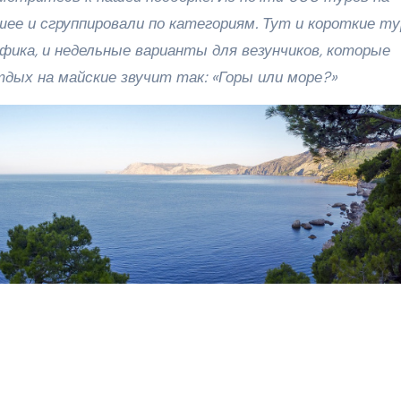
е и сгруппировали по категориям. Тут и короткие ту
афика, и недельные варианты для везунчиков, которые
отдых на майские звучит так: «Горы или море?»