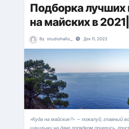
Подборка лучших 
на майских в 2021
By
studiohallo_
Дек 11, 2022
«Куда на майские?» — пожалуй, главный вопрос апреля. Если у вас ещё нет ответа, а традиционные
шашлыки на даче порядком приелись, при