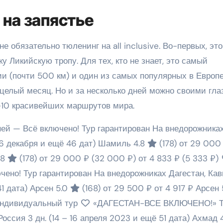
 на запястье
е обязательно тюленинг на all inclusive. Во-первых, это
у Ликийскую тропу. Для тех, кто не знает, это самый
и (почти 500 км) и один из самых популярных в Европе
 целый месяц. Но и за несколько дней можно своими гл
П-10 красивейших маршрутов мира.
 — Всё включено! Тур гарантирован На внедорожника
16 декабря и ещё 46 дат)
Шамиль 4.8
(178)
от 29 000
.8
(178)
от 29 000 ₽
(32 000 ₽)
от 4 833 ₽
(5 333 ₽)
о! Тур гарантирован На внедорожниках Дагестан, Кавк
1 дата)
Арсен 5.0
(168)
от 29 500 ₽
от 4 917 ₽
Арсен 
Индивидуальный тур
«ДАГЕСТАН-ВСЕ ВКЛЮЧЕНО!» Т
 Россия
3 дн.
(14 – 16 апреля 2023 и ещё 51 дата)
Ахмад 