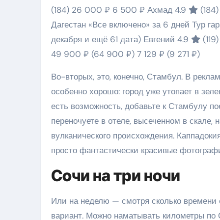
(184)
26 000 ₽
6 500 ₽
Ахмад 4.9
(184
Дагестан «Все включено» за 6 дней Тур га
декабря и ещё 61 дата)
Евгений 4.9
(119
49 900 ₽
(64 900 ₽)
7 129 ₽
(9 271 ₽)
Во-вторых, это, конечно, Стамбул. В рекла
особенно хорошо: город уже утопает в зеле
есть возможность, добавьте к Стамбулу по
переночуете в отеле, высеченном в скале
вулканического происхождения. Каппадоки
просто фантастически красивые фотограф
Сочи на три ночи
Или на неделю — смотря сколько времени 
вариант. Можно наматывать километры по