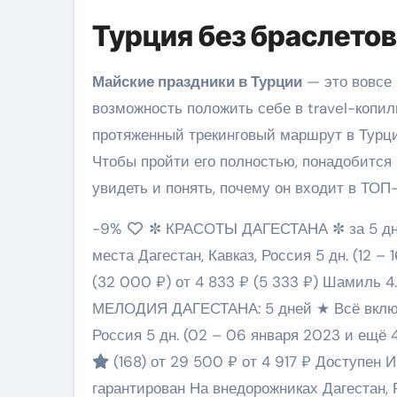
Турция без браслетов
Майские праздники в Турции
— это вовсе н
возможность положить себе в travel-копилк
протяженный трекинговый маршрут в Турци
Чтобы пройти его полностью, понадобится
увидеть и понять, почему он входит в ТО
-9%
✼ КРАСОТЫ ДАГЕСТАНА ✼ за 5 дней
места Дагестан, Кавказ, Россия
5 дн.
(12 – 
(32 000 ₽)
от 4 833 ₽
(5 333 ₽)
Шамиль 4
МЕЛОДИЯ ДАГЕСТАНА: 5 дней ★ Всё включен
Россия
5 дн.
(02 – 06 января 2023 и ещё 4
(168)
от 29 500 ₽
от 4 917 ₽
Доступен 
гарантирован На внедорожниках Дагестан,