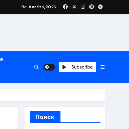
е
Вс. Авг 9th, 2026
ция, полный курс и конфиденциальность
ия
ания
Subscribe
ния
ия
Поиск