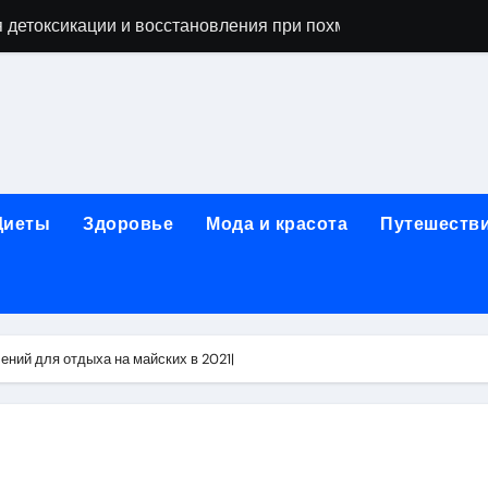
 детоксикации и восстановления при похмельном синдром
ьной зависимости: детоксикация, кодирование, реабилита
я, подготовка и расшифровка результатов
ых: обзор услуг и стартовых цен от 25000 ₽
кция по бережному отношению к себе
Диеты
Здоровье
Мода и красота
Путешеств
то, эффект процедуры, сроки реабилитации и противопоказ
зания, подготовка и ориентировочная стоимость исследова
рюшной полости: стоимость, показания и порядок проведен
ний для отдыха на майских в 2021|
: порядок консультации и подготовка
й с наркотической зависимостью