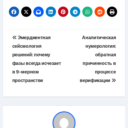
Навигация
Эмерджентная
Аналитическая
по
сейсмология
нумерология:
решений: почему
обратная
записям
фазы всегда исчезает
причинность в
в 9-мерном
процессе
пространстве
верификации