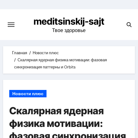
Skip
to
meditsinskij-sajt
content
Твое здоровье
Главная
Новости плюс
Скалярная ядерная физика мотивации: фазовая
синхронизация паттерны и Orbits
Новости плюс
Скалярная ядерная
физика мотивации:
фазовая синхронизация